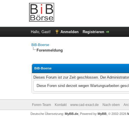
Hallo, Gast!
Anmelden
Registrieren
BiB-Boerse
Forenmeldung
BiB-Boerse
Dieses Forum ist zur Zeit geschlossen. Der Administrato
Diese Foren sind derzeit wegen Wartungsarbeiten gesch
Foren-Team
Kontakt
www.cad-exact.de
Nach oben
Arc
Deutsche Übersetzung:
MyBB.de
, Powered by
MyBB
, © 2002-2026